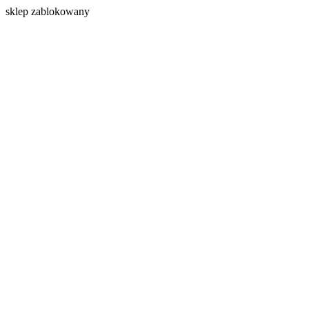
s
klep zablokowany