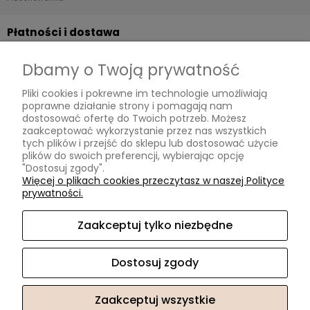
Płatności i dostawa
Dostawa
Dbamy o Twoją prywatność
Płatności
Pliki cookies i pokrewne im technologie umożliwiają
Czas realizacji zamówienia
poprawne działanie strony i pomagają nam
dostosować ofertę do Twoich potrzeb. Możesz
Informacje
zaakceptować wykorzystanie przez nas wszystkich
tych plików i przejść do sklepu lub dostosować użycie
plików do swoich preferencji, wybierając opcję
Polityka prywatności
"Dostosuj zgody".
Wymiana i zwroty
Więcej o plikach cookies przeczytasz w naszej Polityce
prywatności.
Regulamin
Zaakceptuj tylko niezbędne
O nas
Kontakt
Dostosuj zgody
O nas
Zaakceptuj wszystkie